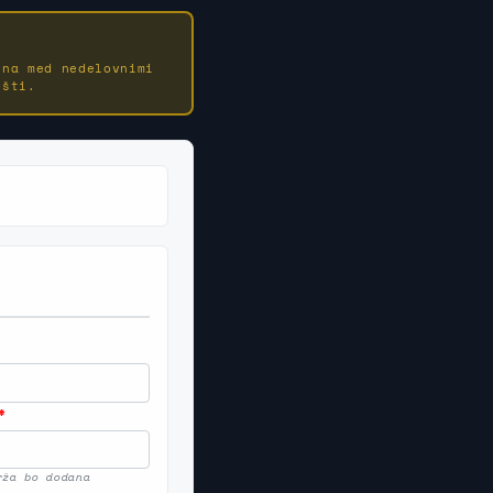
ena med nedelovnimi
ošti.
*
rža bo dodana