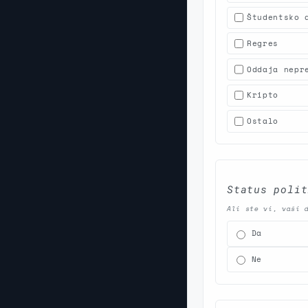
Študentsko 
Regres
Oddaja nepr
Kripto
Ostalo
Status poli
Ali ste vi, vaši 
Da
Ne