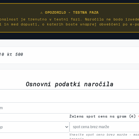
⚠️ OPOZORILO - TESTNA FAZA
onalnost je trenutno v testni fazi. Naročila ne bodo izved
i in med dopusti, o katerih boste vnaprej obveščeni po e-p
10 kt 500
Osnovni podatki naročila
Želena spot cena na gram (€)
Vnesite spot ceno brez marže - ma
kasneje