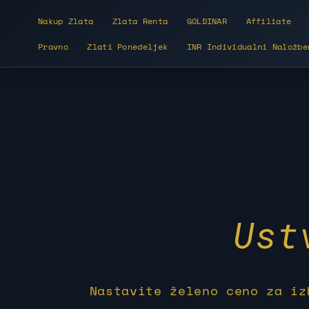
Nakup Zlata
Zlata Renta
GOLDINAR
Affiliate
Pravno
Zlati Ponedeljek
INR Individualni Naložbe
Ust
Nastavite želeno ceno za iz