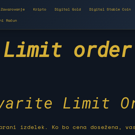
Zavarovanje
Kripto
Digital Gold
Digital Stable Coin
ni Račun
Limit order
varite Limit O
brani izdelek. Ko bo cena dosežena, va