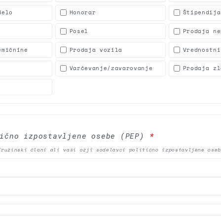
delo
Honorar
Štipendija
Posel
Prodaja ne
emičnine
Prodaja vozila
Vrednostni
Varčevanje/zavarovanje
Prodaja zl
tično izpostavljene osebe (PEP)
*
družinski člani ali vaši ožji sodelavci politično izpostavljene ose