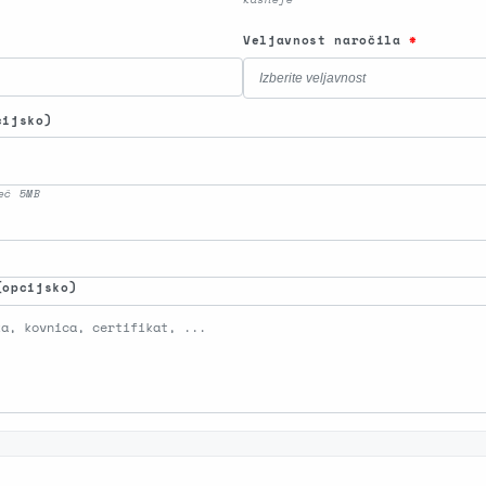
Veljavnost naročila
*
cijsko)
eč 5MB
)
(opcijsko)