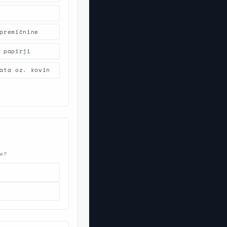
premičnine
 papirji
ata oz. kovin
be?