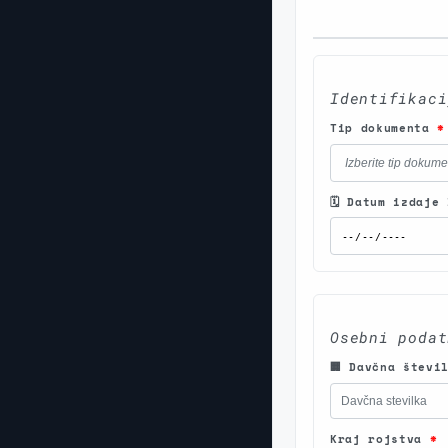
Identifikaci
Tip dokumenta
*
🗓️ Datum izdaj
Osebni podat
🏢 Davčna števi
Kraj rojstva
*