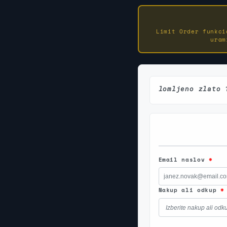
Limit Order funkci
uram
lomljeno zlato 
Email naslov
*
Nakup ali odkup
*