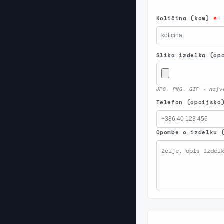
Količina (kom)
*
Slika izdelka (op
JPG, PNG, GIF - najv
Telefon (opcijsko
Opombe o izdelku 