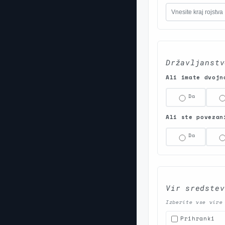
Državljanstv
Ali imate dvoj
Da
Ali ste povezan
Da
Vir sredste
Izberite vse vire
Prihranki