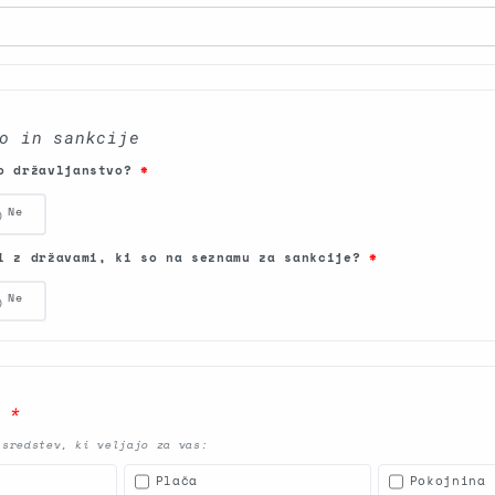
o in sankcije
no državljanstvo?
*
Ne
i z državami, ki so na seznamu za sankcije?
*
Ne
v
*
 sredstev, ki veljajo za vas:
Plača
Pokojnina