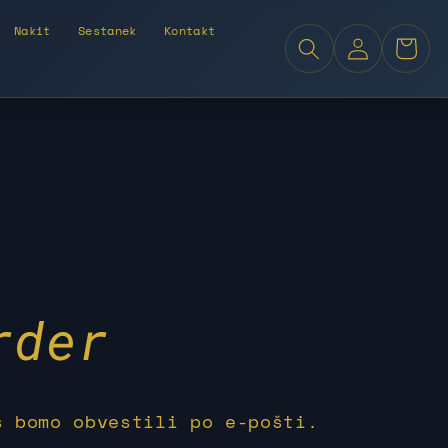
Nakit
Sestanek
Kontakt
Log
Košarica
in
rder
s bomo obvestili po e-pošti.